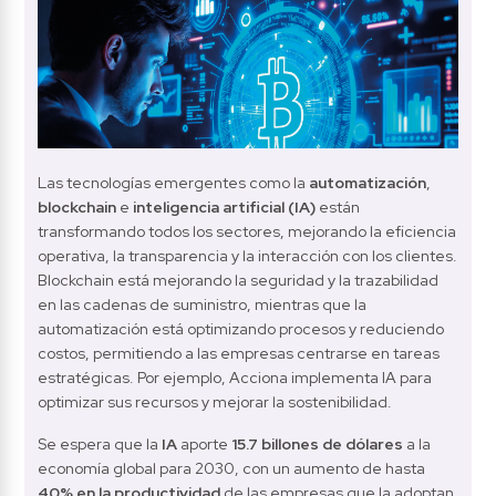
Las tecnologías emergentes como la 
automatización
, 
blockchain
 e 
inteligencia artificial (IA)
 están 
transformando todos los sectores, mejorando la eficiencia 
operativa, la transparencia y la interacción con los clientes. 
Blockchain está mejorando la seguridad y la trazabilidad 
en las cadenas de suministro, mientras que la 
automatización está optimizando procesos y reduciendo 
costos, permitiendo a las empresas centrarse en tareas 
estratégicas. Por ejemplo, Acciona implementa IA para 
optimizar sus recursos y mejorar la sostenibilidad.
Se espera que la
 IA
 aporte 
15.7 billones de dólares
 a la 
economía global para 2030, con un aumento de hasta 
40%
en la productividad
 de las empresas que la adoptan 