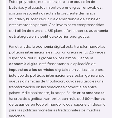
Estos proyectos, esenciales para la 
producción de 
baterías
 y el abastecimiento de 
energías renovables
, 
son una respuesta directa a la creciente demanda 
mundial y buscan reducir la dependencia de 
China
 en 
estas materias primas. Con inversiones comprometidas 
de 
1 billón de euros
, la 
UE
 planea fortalecer su 
autonomía 
estratégica
 en la 
política exterior
 energética.
Por otro lado, la 
economía digital
 está transformando las 
políticas internacionales
. Con un crecimiento 2,5 veces 
superior al del 
PIB global
 en los últimos 15 años, la 
economía digital
 está fomentando la aplicación de 
impuestos a los servicios digitales
 en varias naciones. 
Este tipo de 
políticas internacionales
 están generando 
nuevas dinámicas de tributación, cuyo resultado es una 
transformación en las relaciones comerciales entre 
países. Adicionalmente, la adopción de 
criptomonedas
ha crecido significativamente, con más de 
560 millones 
de usuarios
 en todo el mundo, lo cual supone un desafío 
para las políticas monetarias tradicionales de muchas 
naciones.