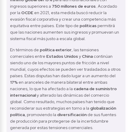
ingresos superiores a 
750 millones de euros
. Acordado 
por la 
OCDE
 en 2021, esta medida buscó reducir la 
evasión fiscal corporativa y crear una competencia más 
equitativa entre países. Este tipo de 
políticas 
permitirá 
que las naciones aumenten sus ingresos y promuevan un 
sistema fiscal más justo a escala global.
En términos de 
política exterior
, las tensiones 
comerciales entre 
Estados Unidos
 y 
China
 continúan 
siendo uno de los mayores puntos de fricción a nivel 
mundial, cuyos efectos se pueden ver trasladados a otros 
países. Estas disputas han dado lugar a un aumento del 
17%
 en aranceles de manera bilateral entre ambas 
naciones, lo que ha afectado a la 
cadena de suministro 
internacional
 y alterado las dinámicas del comercio 
global. Como resultado, muchos países han tenido que 
reconsiderar sus estrategias en torno a la 
globalización 
política
, promoviendo la 
diversificación
 de sus fuentes 
de producción para protegerse de la incertidumbre 
generada por estas tensiones comerciales.