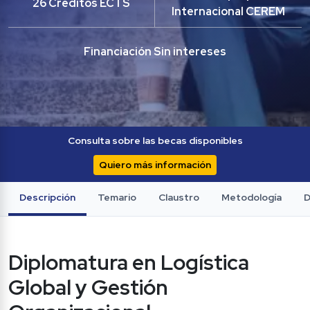
26 Créditos ECTS
Internacional CEREM
Financiación Sin intereses
Consulta sobre las becas disponibles
Quiero más información
Descripción
Temario
Claustro
Metodología
D
Diplomatura en Logística 
Global y Gestión 