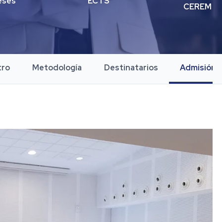
eses
ECTS
CEREM
tro
Metodología
Destinatarios
Admisión