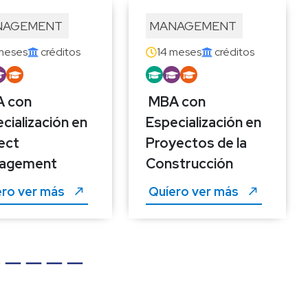
AGEMENT 
MANAGEMENT 
meses
 créditos
14 meses
 créditos
 con 
MBA con 
cialización en 
Especialización en 
ect 
Proyectos de la 
agement
Construcción
ro ver más 
Quíero ver más 