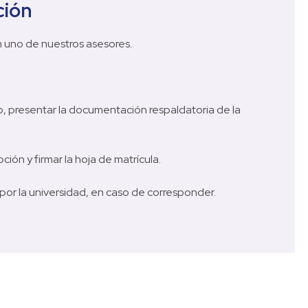
ción
stros asesores.                                         

                                                  

o, presentar la documentación respaldatoria de la 
                

 y firmar la hoja de matrícula.              

or la universidad, en caso de corresponder.
