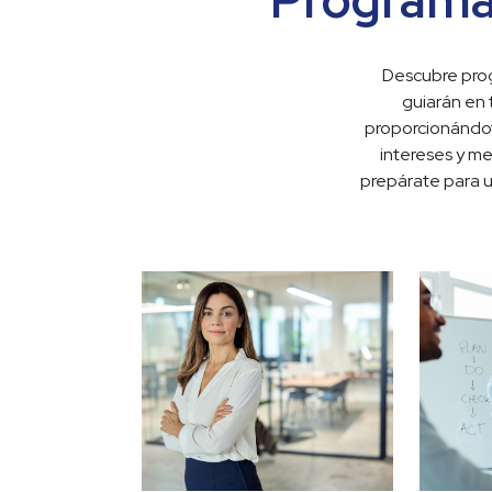
Programa
Descubre prog
guiarán en 
proporcionándot
intereses y met
prepárate para un