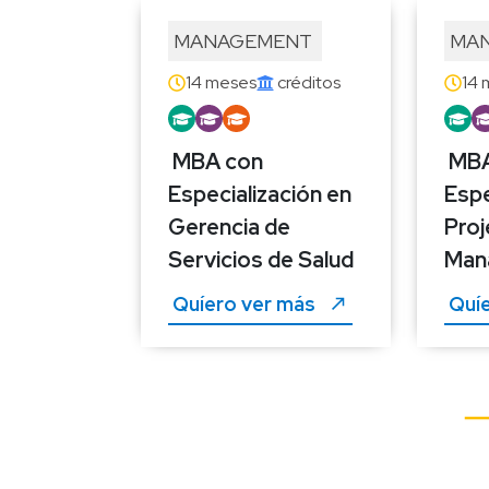
MANAGEMENT 
MAN
14 meses
 créditos
14 
MBA con 
MBA
Especialización en 
Espe
Gerencia de 
Proj
Servicios de Salud
Man
Quíero ver más 
Quíe