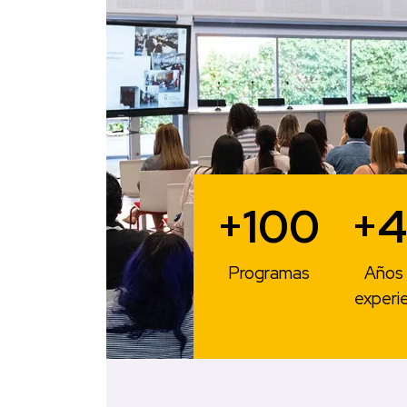
+100
+4
Programas
Años 
experi