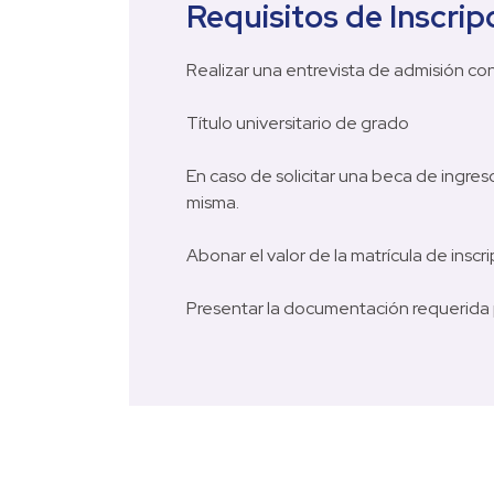
Requisitos de Inscrip
Realizar una entrevista de admisión con uno de nue
Título universitario de grado                                          
En caso de solicitar una beca de ingres
misma.                                                                               
Abonar el valor de la matrícula de inscripción
Presentar la documentación requerida p