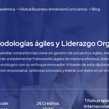
cadémica
Global Business Immersion
Conócenos
Blog
dologías ágiles y Liderazgo Org
rollar competencias clave en gestión de proyectos ágiles, lide
erán a implementar frameworks ágiles de manera efectiva, lider
ecnológico con un enfoque innovador. A través de esta diplomatu
ción empresarial, optimizar procesos y liderar con éxito en un e
Título propio 
ción
26 Créditos 
Internacional