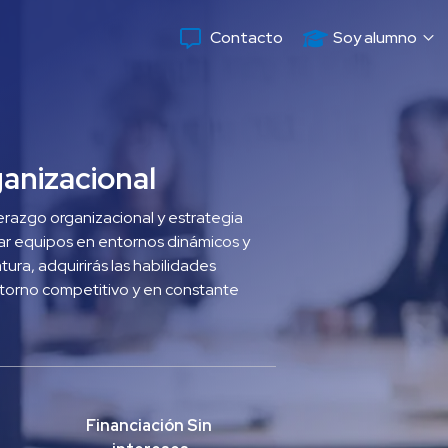
Contacto
Soy alumno
anizacional
razgo organizacional y estrategia 
ar equipos en entornos dinámicos y 
ra, adquirirás las habilidades 
ntorno competitivo y en constante 
Financiación Sin 
 