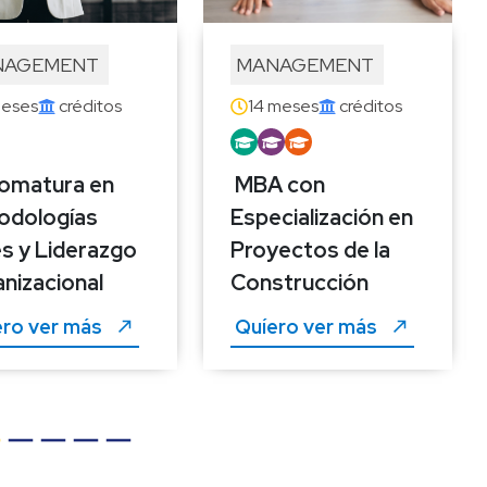
AGEMENT 
MANAGEMENT 
meses
 créditos
14 meses
 créditos
lomatura en 
MBA con 
dologías 
Especialización en 
es y Liderazgo 
Proyectos de la 
nizacional
Construcción
ro ver más 
Quíero ver más 