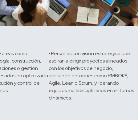
e áreas como 
• Personas con visión estratégica que 
ogía, construcción, 
aspiran a dirigir proyectos alineados 
aciones o gestión 
con los objetivos de negocio, 
esados en optimizar la 
aplicando enfoques como PMBOK®, 
cución y control de 
Agile, Lean o Scrum, y liderando 
os.

equipos multidisciplinarios en entornos 
dinámicos.