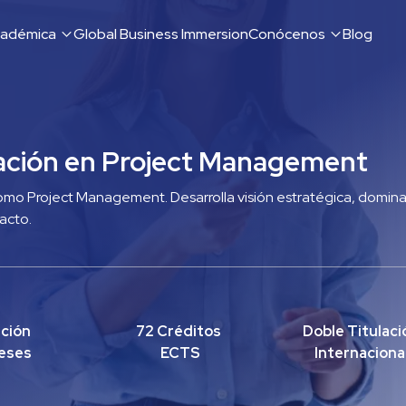
cadémica
Global Business Immersion
Conócenos
Blog
ación en Project Management
omo Project Management. Desarrolla visión estratégica, domina 
acto.
ción
72 Créditos 
Doble Titulació
eses
ECTS
Internaciona