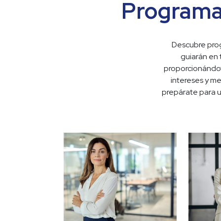
Programa
Descubre prog
guiarán en 
proporcionándot
intereses y met
prepárate para un