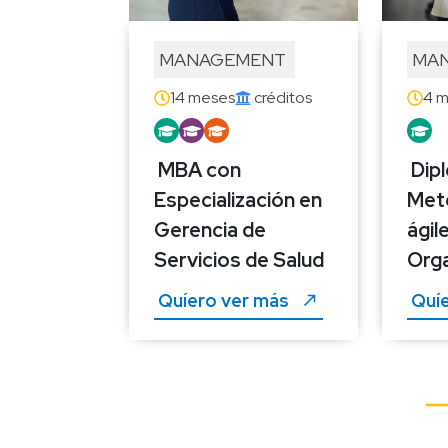
MANAGEMENT 
MAN
14 meses
 créditos
4 
MBA con 
Dip
Especialización en 
Meto
Gerencia de 
ágil
Servicios de Salud
Orga
Quíero ver más 
Quíe