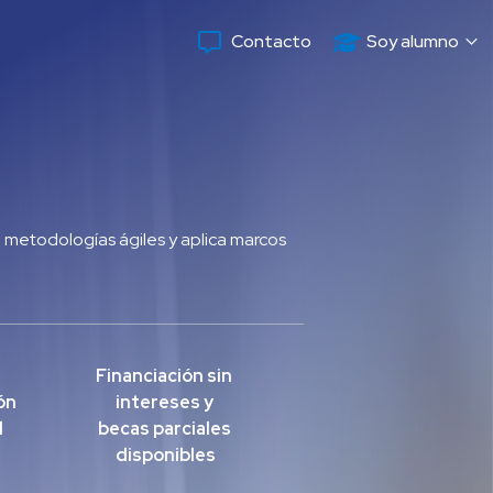
Contacto
Soy alumno
metodologías ágiles y aplica marcos 
Financiación sin 
n 
intereses y 
l
becas parciales 
disponibles