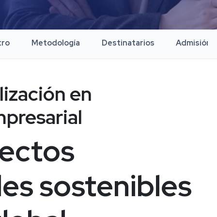
tro
Metodología
Destinatarios
Admisión
ización en 
mpresarial
ectos 
es sostenibles 