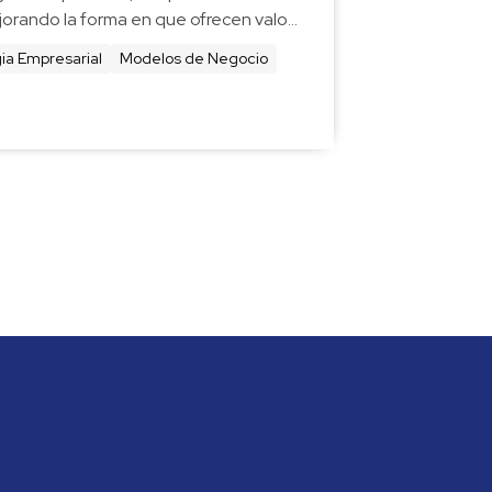
orando la forma en que ofrecen valor. 
reemium y Larga Cola ofrecen 
ia Empresarial
Modelos de Negocio
sostenibles y rentabilidad.