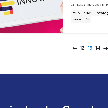
cambios rápidos y mej
Modelos como SaaS, F
MBA Online
Estrateg
ventajas competitivas 
Innovación
12
13
14