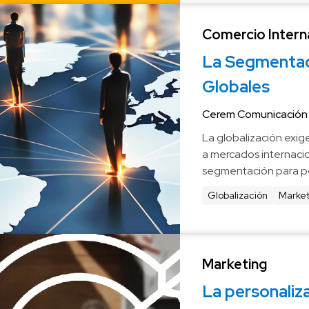
Comercio Intern
La Segmentac
Globales
Cerem Comunicación
La globalización exig
a mercados internacion
segmentación para pe
mejor con los consum
Globalización
Market
tecnología y realizar 
globalmente.
Marketing
La personalizac