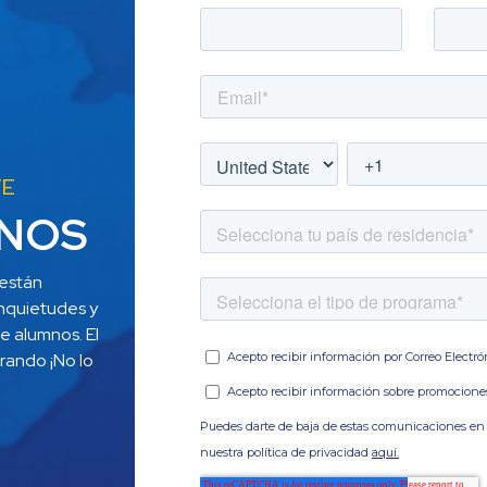
TE
NOS
están 
nquietudes y 
 alumnos. El 
ando ¡No lo 