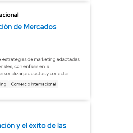
acional
ión de Mercados 
e estrategias de marketing adaptadas 
ales, con énfasis en la 
rsonalizar productos y conectar 
idores. Las empresas deben usar 
ing
Comercio Internacional
investigaciones para competir 
ión y el éxito de las 