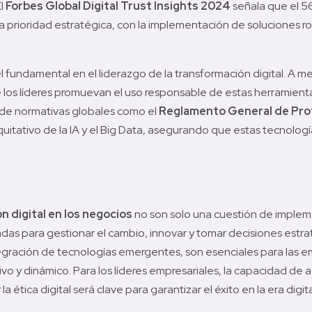
l 
Forbes Global Digital Trust Insights 2024
 señala que el 5
 prioridad estratégica, con la implementación de soluciones ro
 fundamental en el liderazgo de la transformación digital. A 
los líderes promuevan el uso responsable de estas herramientas
de normativas globales como el 
Reglamento General de Pro
quitativo de la IA y el Big Data, asegurando que estas tecnologí
 digital en los negocios
 no son solo una cuestión de implem
as para gestionar el cambio, innovar y tomar decisiones estrat
ntegración de tecnologías emergentes, son esenciales para las e
 y dinámico. Para los líderes empresariales, la capacidad de ada
 ética digital será clave para garantizar el éxito en la era digita