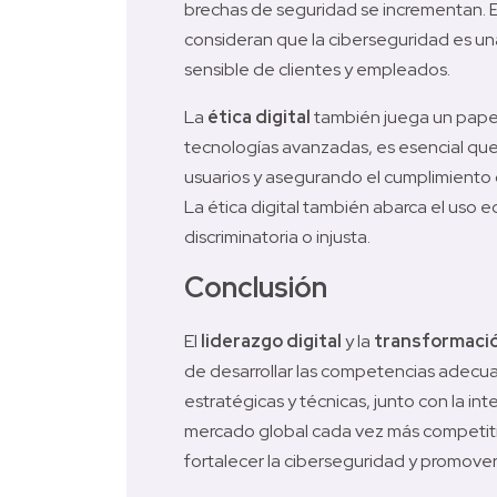
brechas de seguridad se incrementan. E
consideran que la ciberseguridad es una
sensible de clientes y empleados.
La 
ética digital
 también juega un papel
tecnologías avanzadas, es esencial que 
usuarios y asegurando el cumplimiento 
La ética digital también abarca el uso e
discriminatoria o injusta.
Conclusión
El 
liderazgo digital
 y la 
transformación
de desarrollar las competencias adecuad
estratégicas y técnicas, junto con la i
mercado global cada vez más competitivo
fortalecer la ciberseguridad y promover la