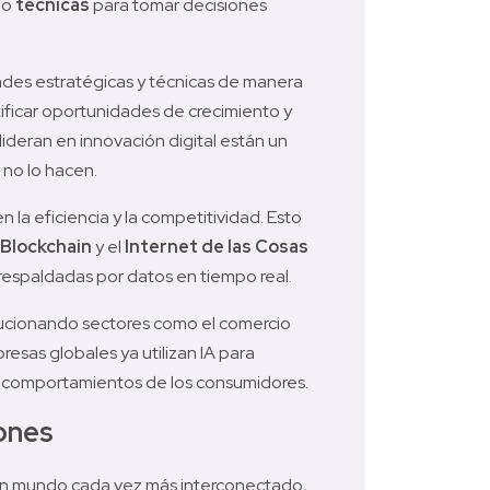
o 
técnicas
 para tomar decisiones 
ades estratégicas y técnicas de manera 
tificar oportunidades de crecimiento y 
lideran en innovación digital están un 
no lo hacen.
 la eficiencia y la competitividad. Esto 
Blockchain
 y el 
Internet de las Cosas 
, respaldadas por datos en tiempo real.
lucionando sectores como el comercio 
esas globales ya utilizan IA para 
os comportamientos de los consumidores.
ones
un mundo cada vez más interconectado, 