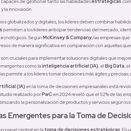
 capaces de gestionar tanto las habilidades 
estratégicas
 com
y la innovación.
s globalizados y digitales, los líderes deben combinar habilid
s
 permiten a los líderes anticipar tendencias del mercado, iden
 tecnológicos. Según 
McKinsey & Company
, las empresas que 
esos de manera significativa en comparación con aquellas que 
 son cruciales para implementar soluciones digitales que mejoren
 emergentes como la 
inteligencia artificial (IA)
, el 
Big Data
, el 
ías permite a los líderes tomar decisiones más ágiles y precisas
tificial (IA)
 en la toma de decisiones empresariales está revo
estudio realizado por 
PwC
 en 2024 reveló que el 52% de las empr
ptimizando la personalización de productos y servicios según l
ías Emergentes para la Toma de Decisi
un papel central en la 
toma de decisiones estratégicas
. En 