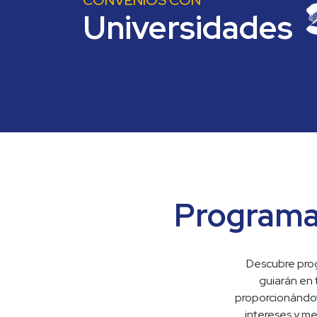
Universidades
Programa
Descubre prog
guiarán en 
proporcionándot
intereses y met