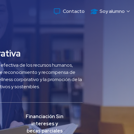
Contacto
Soy alumno
ativa
 efectiva de los recursos humanos, 
s de reconocimiento y recompensa de 
ness corporativo y la promoción de la 
ivos y sostenibles.
Financiación Sin 
intereses y 
becas parciales 