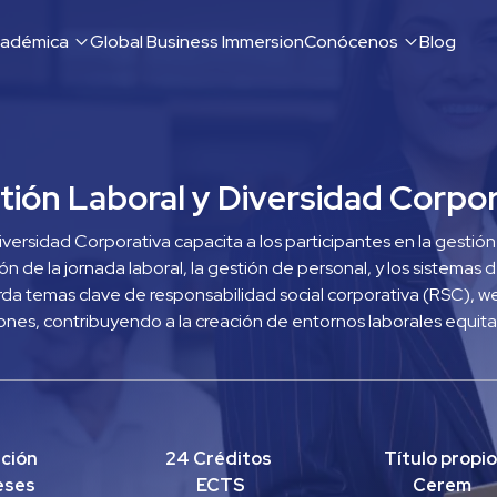
cadémica
Global Business Immersion
Conócenos
Blog
ión Laboral y Diversidad Corpor
versidad Corporativa capacita a los participantes en la gestión
ión de la jornada laboral, la gestión de personal, y los sistema
 temas clave de responsabilidad social corporativa (RSC), well
iones, contribuyendo a la creación de entornos laborales equitat
ción
24 Créditos 
Título propio 
eses
ECTS
Cerem