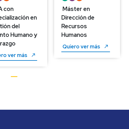
 con 
Máster en 
cialización en 
Dirección de 
ión del 
Recursos 
nto Humano y 
Humanos
erazgo
Quíero ver más 
ro ver más 