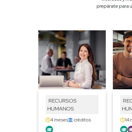
prepárate para un
 RECURSOS 
 RECURSOS 
HUMANOS
HU
4 meses
 créditos
14 